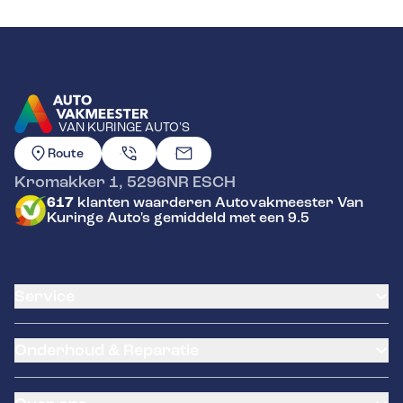
VAN KURINGE AUTO'S
GA NAAR DE HOMEPAGINA
Route
Kromakker 1
,
5296NR
ESCH
617
klanten waarderen Autovakmeester Van
Kuringe Auto's gemiddeld met een 9.5
Service
Airco service
Onderhoud & Reparatie
Accu vervangen
Banden service
APK
Garantie