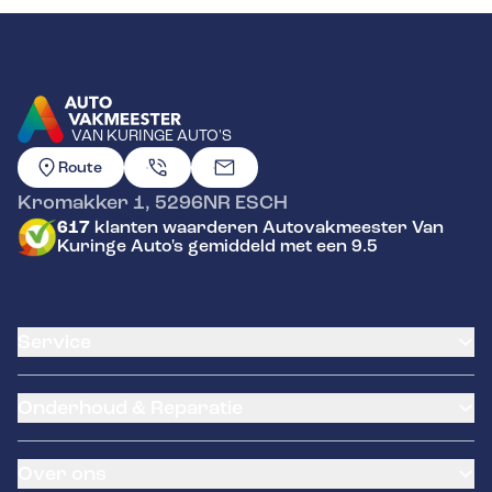
VAN KURINGE AUTO'S
GA NAAR DE HOMEPAGINA
Route
Kromakker 1
,
5296NR
ESCH
617
klanten waarderen Autovakmeester Van
Kuringe Auto's gemiddeld met een 9.5
Service
Airco service
Onderhoud & Reparatie
Accu vervangen
Banden service
APK
Garantie
Over ons
Distributieriem vervangen