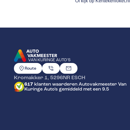
Of kijk op
Kentekenloket.n
VAN KURINGE AUTO'S
GA NAAR DE HOMEPAGINA
Route
Kromakker 1
,
5296NR
ESCH
617
klanten waarderen Autovakmeester Van
Kuringe Auto's gemiddeld met een 9.5