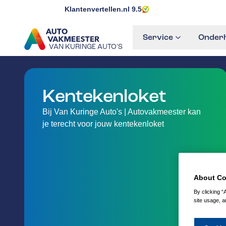
Klantenvertellen.nl
9.5
Service
Onderh
VAN KURINGE AUTO'S
GA NAAR DE HOMEPAGINA
Kentekenloket
Bij Van Kuringe Auto's | Autovakmeester kan
je terecht voor jouw kentekenloket
About Co
By clicking “
site usage, a