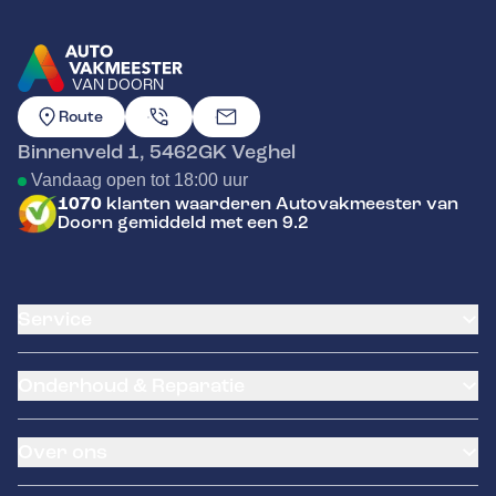
VAN DOORN
GA NAAR DE HOMEPAGINA
Route
Binnenveld 1
,
5462GK
Veghel
Vandaag open tot 18:00 uur
1070
klanten waarderen Autovakmeester van
Doorn gemiddeld met een 9.2
Service
Airco service
Onderhoud & Reparatie
Accu vervangen
Banden service
APK
Garantie
Over ons
Distributieriem vervangen
Pechhulp
Schade en reparatie