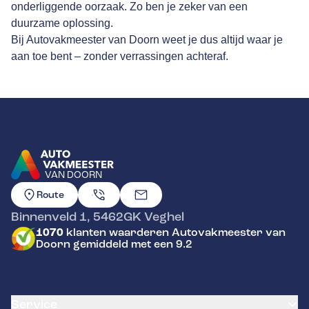
onderliggende oorzaak. Zo ben je zeker van een
duurzame oplossing.
Bij Autovakmeester van Doorn weet je dus altijd waar je
aan toe bent – zonder verrassingen achteraf.
VAN DOORN
GA NAAR DE HOMEPAGINA
Route
Binnenveld 1
,
5462GK
Veghel
1070
klanten waarderen Autovakmeester van
Doorn gemiddeld met een 9.2
Service