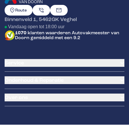
VAN DOORN
GA NAAR DE HOMEPAGINA
Route
Binnenveld 1
,
5462GK
Veghel
Vandaag open tot 18:00 uur
1070
klanten waarderen Autovakmeester van
Doorn gemiddeld met een 9.2
Service
Airco service
Onderhoud & Reparatie
Accu vervangen
Banden service
APK
Garantie
Over ons
Distributieriem vervangen
Pechhulp
Schade en reparatie
NexDrive
Occasions
Grote beurt
LeaseProf
Over ons
Kleine beurt
Tyres-on
Contact
Diagnose