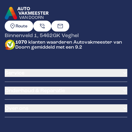
VAN DOORN
GA NAAR DE HOMEPAGINA
Route
Binnenveld 1
,
5462GK
Veghel
1070
klanten waarderen Autovakmeester van
Doorn gemiddeld met een 9.2
Service
Airco service
Onderhoud & Reparatie
Accu vervangen
Banden service
APK
Garantie
Over ons
Distributieriem vervangen
Pechhulp
Schade en reparatie
NexDrive
Occasions
Grote beurt
LeaseProf
Over ons
Kleine beurt