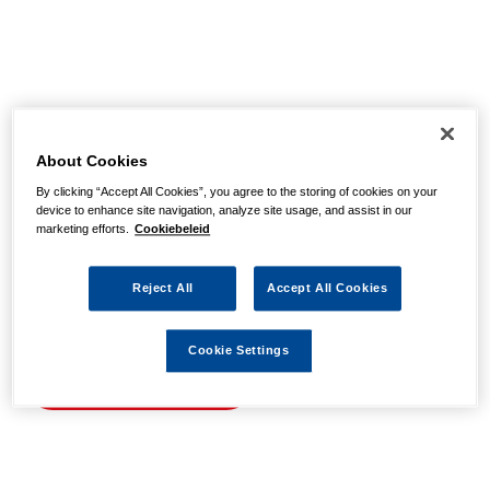
Helaas, we hebben de
pagina niet kunnen
About Cookies
By clicking “Accept All Cookies”, you agree to the storing of cookies on your
vinden
device to enhance site navigation, analyze site usage, and assist in our
marketing efforts.
Cookiebeleid
Wellicht zit er een spel- of typfout in de URL of is de
Reject All
Accept All Cookies
actie waarnaar u zocht al verlopen. We hopen u weer op
weg te helpen met de volgende links.
Cookie Settings
Naar de homepage