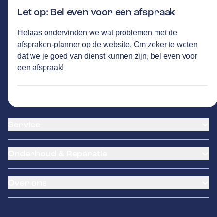
Let op: Bel even voor een afspraak
Helaas ondervinden we wat problemen met de
TEO WELLES
GA NAAR DE HOMEPAGINA
afspraken-planner op de website. Om zeker te weten
Route
dat we je goed van dienst kunnen zijn, bel even voor
De Loads 1
,
8491PH
Akkrum
een afspraak!
774
klanten waarderen Autovakmeester Teo
Welles gemiddeld met een 8.9
Service
Airco service
Onderhoud & Reparatie
Accu vervangen
Banden service
APK
Garantie
Over ons
Distributieriem vervangen
Pechhulp
Schade en reparatie
LeaseProf
Occasions
Grote beurt
Kentekenloket
Contact