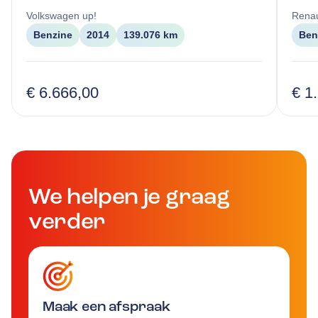
Volkswagen
up!
Renau
Benzine
2014
139.076 km
Ben
€ 6.666,00
€ 1
We helpen je graag
verder
Maak een afspraak