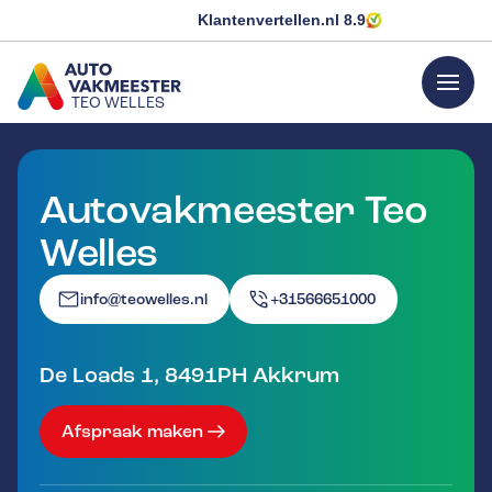
Klantenvertellen.nl
8.9
menu
TEO WELLES
GA NAAR DE HOMEPAGINA
Autovakmeester Teo
Welles
info@teowelles.nl
+31566651000
De Loads 1
,
8491PH
Akkrum
Afspraak maken