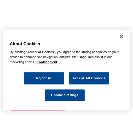
Helaas, we hebben de
pagina niet kunnen
About Cookies
By clicking “Accept All Cookies”, you agree to the storing of cookies on your
vinden
device to enhance site navigation, analyze site usage, and assist in our
marketing efforts.
Cookiebeleid
Wellicht zit er een spel- of typfout in de URL of is de
Reject All
Accept All Cookies
actie waarnaar u zocht al verlopen. We hopen u weer op
weg te helpen met de volgende links.
Cookie Settings
Naar de homepage