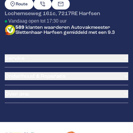
GA NAAR DE HOMEPAGINA
Route
Lochemseweg 161c
,
7217RE
Harfsen
Vandaag open tot 17:30 uur
589
klanten waarderen Autovakmeester
Slettenhaar Harfsen gemiddeld met een 9.3
Service
Airco service
Onderhoud & Reparatie
Accu vervangen
Banden service
APK
Garantie
Over ons
Distributieriem vervangen
Pechhulp
Schade en reparatie
Remmen
Occasions
Grote beurt
Hella Service Partner
Over ons
Kleine beurt
Contact
Diagnose