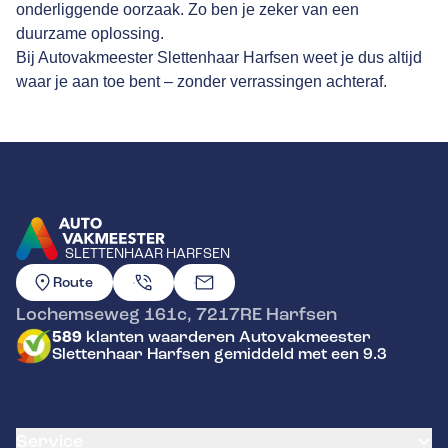
onderliggende oorzaak. Zo ben je zeker van een
duurzame oplossing.
Bij Autovakmeester Slettenhaar Harfsen weet je dus altijd
waar je aan toe bent – zonder verrassingen achteraf.
SLETTENHAAR HARFSEN
GA NAAR DE HOMEPAGINA
Route
Lochemseweg 161c
,
7217RE
Harfsen
589
klanten waarderen Autovakmeester
Slettenhaar Harfsen gemiddeld met een 9.3
Service