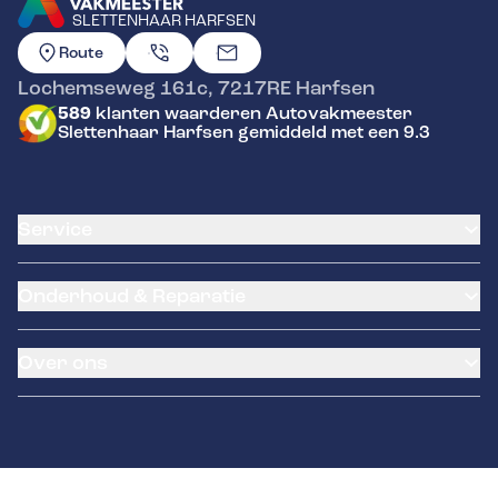
SLETTENHAAR HARFSEN
GA NAAR DE HOMEPAGINA
Route
Lochemseweg 161c
,
7217RE
Harfsen
589
klanten waarderen Autovakmeester
Slettenhaar Harfsen gemiddeld met een 9.3
Service
Airco service
Onderhoud & Reparatie
Accu vervangen
Banden service
APK
Garantie
Over ons
Distributieriem vervangen
Pechhulp
Schade en reparatie
Remmen
Occasions
Grote beurt
Hella Service Partner
Over ons
Kleine beurt
Contact
Diagnose