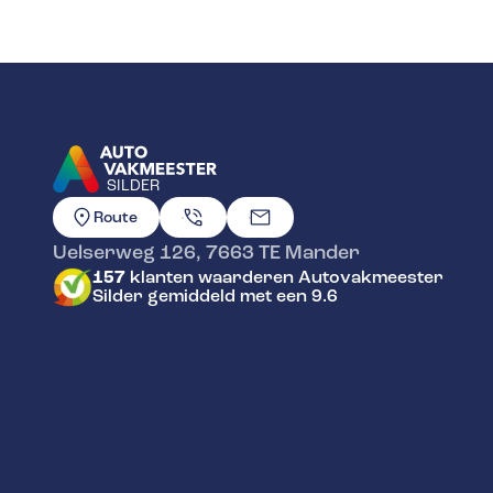
SILDER
GA NAAR DE HOMEPAGINA
Route
Uelserweg 126
,
7663 TE
Mander
157
klanten waarderen Autovakmeester
Silder gemiddeld met een 9.6