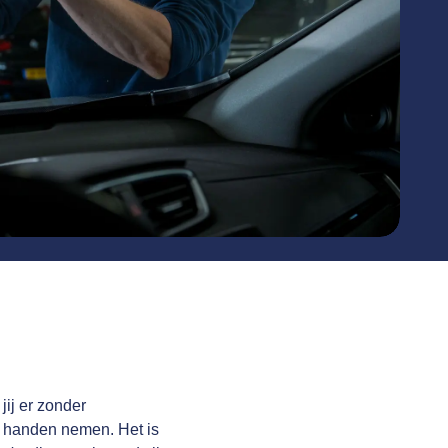
jij er zonder
it handen nemen. Het is