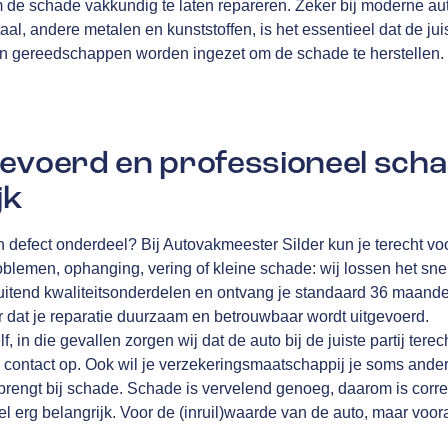
m de schade vakkundig te laten repareren. Zeker bij moderne au
aal, andere metalen en kunststoffen, is het essentieel dat de juis
en gereedschappen worden ingezet om de schade te herstellen.
evoerd en professioneel scha
jk
n defect onderdeel? Bij Autovakmeester Silder kun je terecht voo
blemen, ophanging, vering of kleine schade: wij lossen het sne
luitend kwaliteitsonderdelen en ontvang je standaard 36 maand
r dat je reparatie duurzaam en betrouwbaar wordt uitgevoerd.
elf, in die gevallen zorgen wij dat de auto bij de juiste partij te
 contact op. Ook wil je verzekeringsmaatschappij je soms anders 
 brengt bij schade. Schade is vervelend genoeg, daarom is corre
l erg belangrijk. Voor de (inruil)waarde van de auto, maar voora