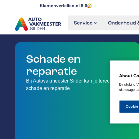
Klantenvertellen.nl
9.6
Service
Onderhoud &
SILDER
GA NAAR DE HOMEPAGINA
Schade en
reparatie
About Co
Bij Autovakmeester Silder kan je terecht voor
By clicking “
schade en reparatie
site usage, a
Cookie