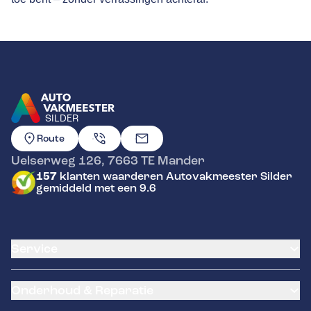
SILDER
GA NAAR DE HOMEPAGINA
Route
Uelserweg 126
,
7663 TE
Mander
157
klanten waarderen Autovakmeester Silder
gemiddeld met een 9.6
Service
Airco service
Onderhoud & Reparatie
Accu vervangen
Banden service