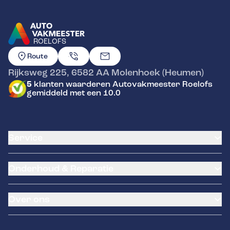
ROELOFS
GA NAAR DE HOMEPAGINA
Route
Rijksweg 225
,
6582 AA
Molenhoek (Heumen)
5
klanten waarderen Autovakmeester Roelofs
gemiddeld met een 10.0
Service
Airco service
Onderhoud & Reparatie
Accu vervangen
Banden service
APK
Garantie
Over ons
Distributieriem vervangen
Pechhulp
Schade en reparatie
Remmen
Over ons
Grote beurt