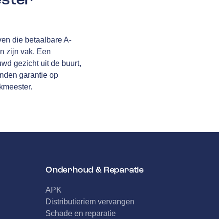
ven die betaalbare A-
in zijn vak. Een
uwd gezicht uit de buurt,
nden garantie
op
akmeester.
Onderhoud & Reparatie
APK
Distributieriem vervangen
Schade en reparatie