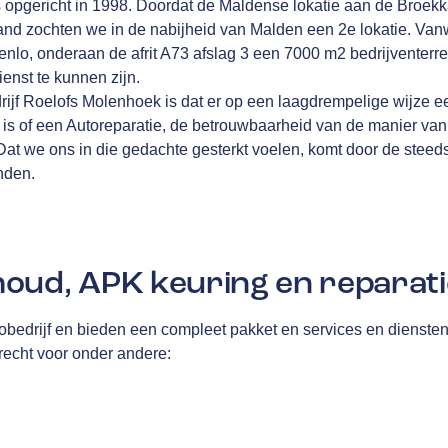
 opgericht in 1998. Doordat de Maldense lokatie aan de Broek
and zochten we in de nabijheid van Malden een 2e lokatie. Van
nlo, onderaan de afrit A73 afslag 3 een 7000 m2 bedrijventerr
enst te kunnen zijn.
drijf Roelofs Molenhoek is dat er op een laagdrempelige wijze e
 is of een Autoreparatie, de betrouwbaarheid van de manier va
. Dat we ons in die gedachte gesterkt voelen, komt door de ste
inden.
oud, APK keuring en reparati
tobedrijf en bieden een compleet pakket en services en dienste
terecht voor onder andere: