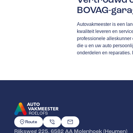
BOVAG-garag
Autovakmeester is een lan
kwaliteit leveren en servic
professionele alleskunner d
die u en uw auto persoonli
onderdelen en reparaties.
ROELOFS
GA NAAR DE HOMEPAGINA
Route
Rijksweg 225
,
6582 AA
Molenhoek (Heumen)