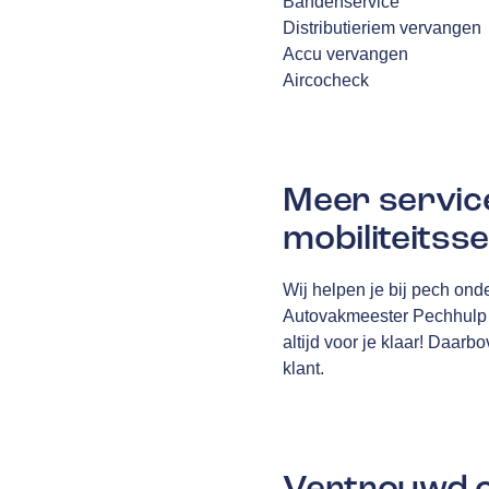
Bandenservice
Distributieriem vervangen
Accu vervangen
Aircocheck
Meer servic
mobiliteitss
Wij helpen je bij pech onde
Autovakmeester Pechhulp ho
altijd voor je klaar! Daarb
klant.
Vertrouwd o