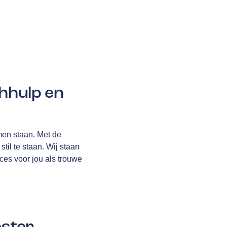
hhulp en
omen staan. Met de
til te staan. Wij staan
ices voor jou als trouwe
ester