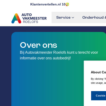
Klantenvertellen.nl
10
Service
Onderhoud &
ROELOFS
GA NAAR DE HOMEPAGINA
Over ons
Bij Autovakmeester Roelofs kunt u terecht voor
informatie over ons autobedrijf
About Co
By clicking “
site usage, a
Cookie