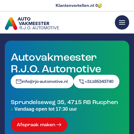
Klantenvertellen.nl
0
menu
R.J.O. AUTOMOTIVE
GA NAAR DE HOMEPAGINA
Autovakmeester
R.J.O. Automotive
info@rjo-automotive.nl
+31165343740
Sprundelseweg 35
,
4715 RB
Rucphen
Vandaag open tot 17:30 uur
Afspraak maken