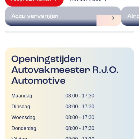
Accu vervangen
Air
Openingstijden
Autovakmeester R.J.O.
Automotive
Dag
Tijd
Maandag
08:00
-
17:30
Dinsdag
08:00
-
17:30
Woensdag
08:00
-
17:30
Donderdag
08:00
-
17:30