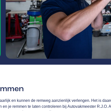
remmen
aarlijk en kunnen de remweg aanzienlijk verlengen. Het is daa
en en je remmen te laten controleren bij Autovakmeester R.J.O. 