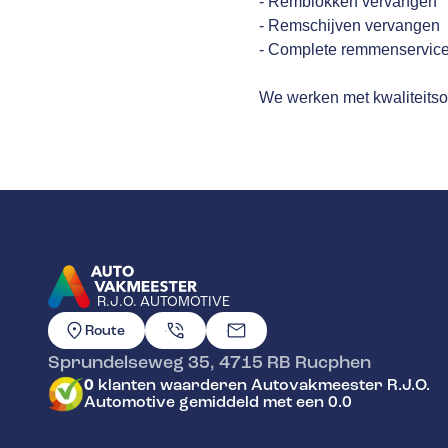
- Remblokken vervangen
- Remschijven vervangen
- Complete remmenservice
We werken met kwaliteitso
R.J.O. AUTOMOTIVE
GA NAAR DE HOMEPAGINA
Route
Sprundelseweg 35
,
4715 RB
Rucphen
0
klanten waarderen Autovakmeester R.J.O.
Automotive gemiddeld met een 0.0