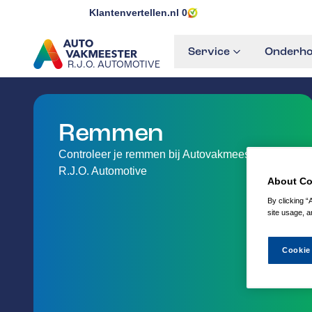
Klantenvertellen.nl
0
Service
Onderho
R.J.O. AUTOMOTIVE
GA NAAR DE HOMEPAGINA
Remmen
Controleer je remmen bij Autovakmeester
R.J.O. Automotive
About Co
By clicking “
site usage, a
Cookie