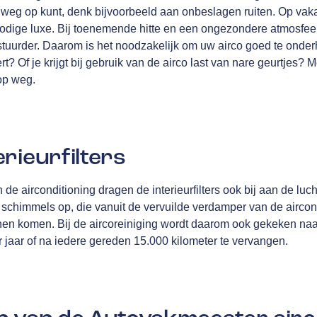
e weg op kunt, denk bijvoorbeeld aan onbeslagen ruiten. Op vakan
odige luxe. Bij toenemende hitte en een ongezondere atmosfeer, s
tuurder. Daarom is het noodzakelijk om uw airco goed te onde
rt? Of je krijgt bij gebruik van de airco last van nare geurtjes? 
op weg.
rieurfilters
e airconditioning dragen de interieurfilters ook bij aan de luch
n schimmels op, die vanuit de vervuilde verdamper van de aircond
nnen komen. Bij de aircoreiniging wordt daarom ook gekeken naar 
er jaar of na iedere gereden 15.000 kilometer te vervangen.