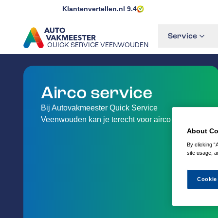
Klantenvertellen.nl
9.4
Service
QUICK SERVICE VEENWOUDEN
GA NAAR DE HOMEPAGINA
Airco service
Bij Autovakmeester Quick Service
Veenwouden kan je terecht voor airco service.
About Co
By clicking “
site usage, a
Cookie