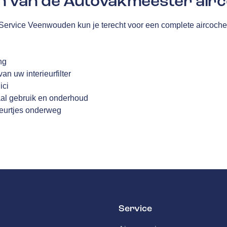
n van de Autovakmeester airc
Service Veenwouden kun je terecht voor een complete aircoche
ng
n uw interieurfilter
ici
aal gebruik en onderhoud
geurtjes onderweg
Service