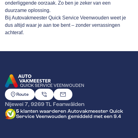
onderliggende oorzaak. Zo ben je zeker van een
duurzame oplossing.
Bij Autovakmeester Quick Service Veenwouden weet je
dus altijd waar je aan toe bent – zonder verrassingen
achteraf.
QUICK SERVICE VEENWOUDEN
GA NAAR DE HOMEPAGINA
Route
Nijewei 7
,
9269 TL
Feanwâlden
5
klanten waarderen Autovakmeester Quick
Service Veenwouden gemiddeld met een 9.4