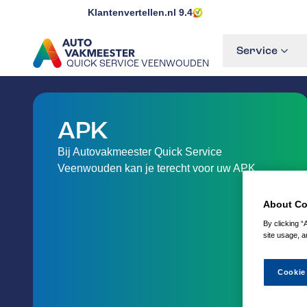
Klantenvertellen.nl
9.4
Service
QUICK SERVICE VEENWOUDEN
GA NAAR DE HOMEPAGINA
APK
Bij Autovakmeester Quick Service
Veenwouden kan je terecht voor uw APK
About Co
By clicking “
site usage, a
Cookie