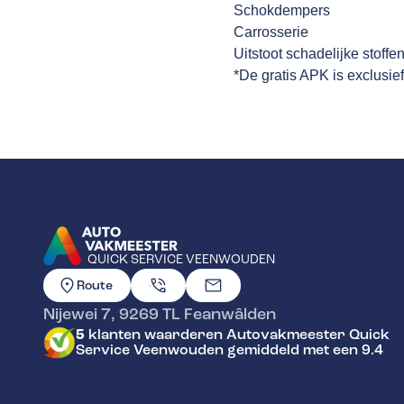
Schokdempers
Carrosserie
Uitstoot schadelijke stoffe
*De gratis APK is exclusie
QUICK SERVICE VEENWOUDEN
GA NAAR DE HOMEPAGINA
Route
Nijewei 7
,
9269 TL
Feanwâlden
5
klanten waarderen Autovakmeester Quick
Service Veenwouden gemiddeld met een 9.4