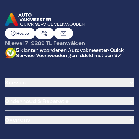
QUICK SERVICE VEENWOUDEN
GA NAAR DE HOMEPAGINA
Route
Nijewei 7
,
9269 TL
Feanwâlden
5
klanten waarderen Autovakmeester Quick
Service Veenwouden gemiddeld met een 9.4
Service
Airco service
Onderhoud & Reparatie
Accu vervangen
Banden service
APK
Garantie
Over ons
Distributieriem vervangen
Pechhulp
Schade en reparatie
Remmen
Over ons
Grote beurt