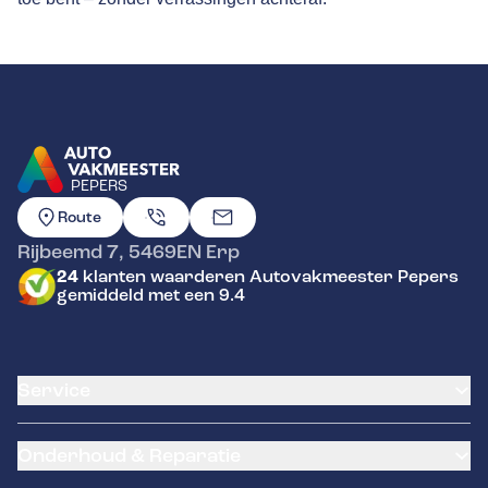
PEPERS
GA NAAR DE HOMEPAGINA
Route
Rijbeemd 7
,
5469EN
Erp
24
klanten waarderen Autovakmeester Pepers
gemiddeld met een 9.4
Service
Airco service
Onderhoud & Reparatie
Accu vervangen
Banden service