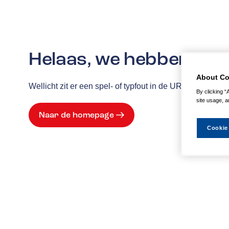
Helaas, we hebben de p
About Co
Wellicht zit er een spel- of typfout in de URL of is de
By clicking “
site usage, a
Naar de homepage
Cookie