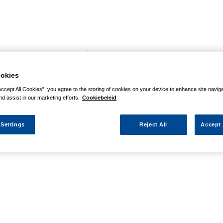
agina niet kunnen vinden
okies
 actie waarnaar u zocht al verlopen. We hopen u weer op weg te h
Accept All Cookies”, you agree to the storing of cookies on your device to enhance site navig
nd assist in our marketing efforts.
Cookiebeleid
 Settings
Reject All
Accept 