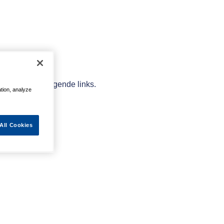
elpen met de volgende links.
ation, analyze
All Cookies