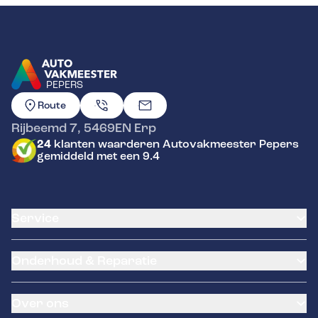
PEPERS
GA NAAR DE HOMEPAGINA
Route
Rijbeemd 7
,
5469EN
Erp
24
klanten waarderen Autovakmeester Pepers
gemiddeld met een 9.4
Service
Airco service
Onderhoud & Reparatie
Accu vervangen
Banden service
APK
Garantie
Over ons
Distributieriem vervangen
Pechhulp