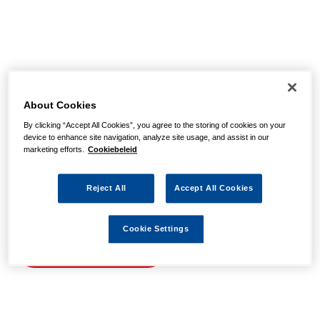
Helaas, we hebben de
pagina niet kunnen
About Cookies
By clicking “Accept All Cookies”, you agree to the storing of cookies on your
vinden
device to enhance site navigation, analyze site usage, and assist in our
marketing efforts.
Cookiebeleid
Wellicht zit er een spel- of typfout in de URL of is de
Reject All
Accept All Cookies
actie waarnaar u zocht al verlopen. We hopen u weer op
weg te helpen met de volgende links.
Cookie Settings
Naar de homepage