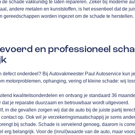
m de schade vakkundig te laten repareren. Zeker bij moderne au
aal, andere metalen en kunststoffen, is het essentieel dat de juis
en gereedschappen worden ingezet om de schade te herstellen.
evoerd en professioneel scha
jk
n defect onderdeel? Bij Autovakmeester Paul Autoservice kun je 
 om motorproblemen, ophanging, vering of kleine schade: wij lo
luitend kwaliteitsonderdelen en ontvang je standaard 36 maand
r dat je reparatie duurzaam en betrouwbaar wordt uitgevoerd.
elf, in die gevallen zorgen wij dat de auto bij de juiste partij te
 contact op. Ook wil je verzekeringsmaatschappij je soms anders 
 brengt bij schade. Schade is vervelend genoeg, daarom is corre
l erg belangrijk. Voor de (inruil)waarde van de auto, maar voora