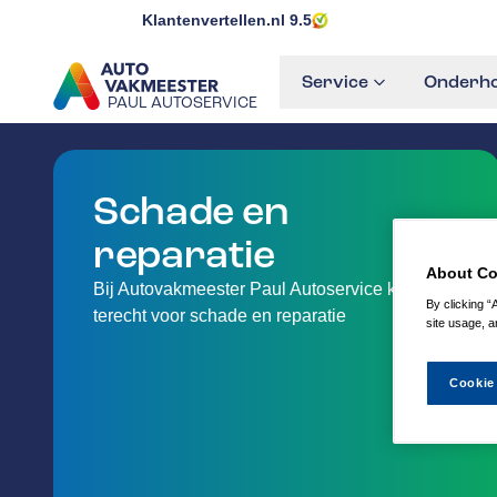
Klantenvertellen.nl
9.5
Service
Onderho
PAUL AUTOSERVICE
GA NAAR DE HOMEPAGINA
Schade en
reparatie
About Co
Bij Autovakmeester Paul Autoservice kan je
By clicking “
terecht voor schade en reparatie
site usage, a
Cookie