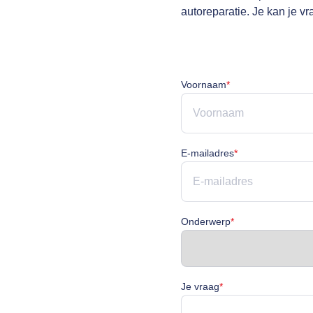
autoreparatie. Je kan je v
Voornaam is verpli
Voornaam
*
E-mailadres is ve
E-mailadres
*
Onderwerp is verp
Onderwerp
*
Je vraag is verplicht
Je vraag
*