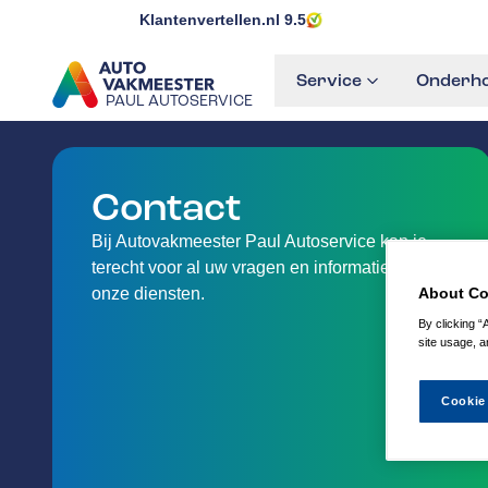
Klantenvertellen.nl
9.5
Service
Onderho
PAUL AUTOSERVICE
GA NAAR DE HOMEPAGINA
Contact
Bij Autovakmeester Paul Autoservice kan je
terecht voor al uw vragen en informatie over
About Co
onze diensten.
By clicking “
site usage, a
Cookie