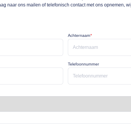
raag naar ons mailen of telefonisch contact met ons opnemen, wi
cht
Achternaam is verpli
Achternaam
*
rplicht
Telefoonnummer
licht