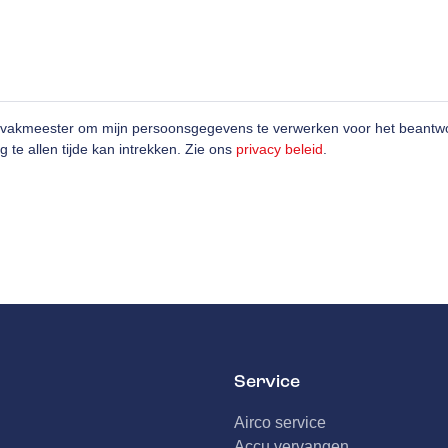
ovakmeester om mijn persoonsgegevens te verwerken voor het beantwo
g te allen tijde kan intrekken. Zie ons
privacy beleid
.
Service
Airco service
Accu vervangen