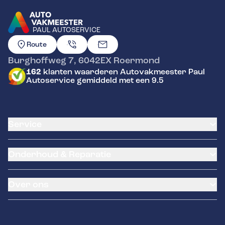
PAUL AUTOSERVICE
GA NAAR DE HOMEPAGINA
Route
Burghoffweg 7
,
6042EX
Roermond
162
klanten waarderen Autovakmeester Paul
Autoservice gemiddeld met een 9.5
Service
Airco service
Onderhoud & Reparatie
Accu vervangen
Banden service
APK
Garantie
Over ons
Distributieriem vervangen
Pechhulp
Schade en reparatie
LeaseProf
Occasions
Grote beurt
Remmen
Over ons
Kleine beurt