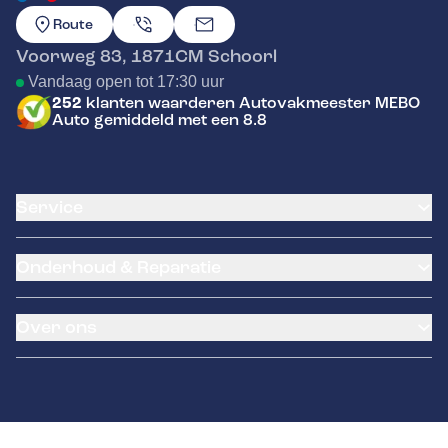
GA NAAR DE HOMEPAGINA
Route
Voorweg 83
,
1871CM
Schoorl
Vandaag open tot 17:30 uur
252
klanten waarderen Autovakmeester MEBO
Auto gemiddeld met een 8.8
Service
Airco service
Onderhoud & Reparatie
Accu vervangen
Banden service
APK
Garantie
Over ons
Distributieriem vervangen
Pechhulp
Schade en reparatie
Brink trekhaken
Occasions
Grote beurt
Remmen
Over ons
Kleine beurt
Contact
Diagnose