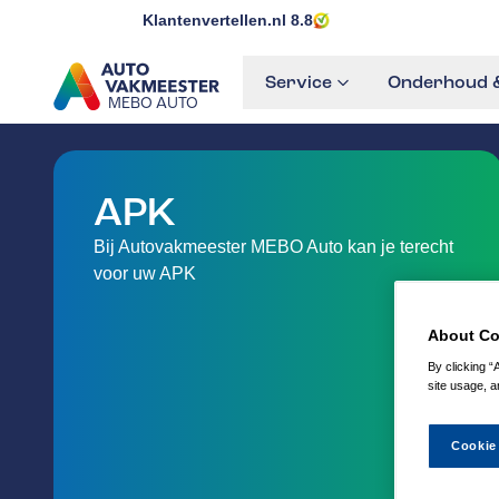
Klantenvertellen.nl
8.8
Service
Onderhoud &
MEBO AUTO
GA NAAR DE HOMEPAGINA
APK
Bij Autovakmeester MEBO Auto kan je terecht
voor uw APK
About Co
By clicking “
site usage, a
Cookie