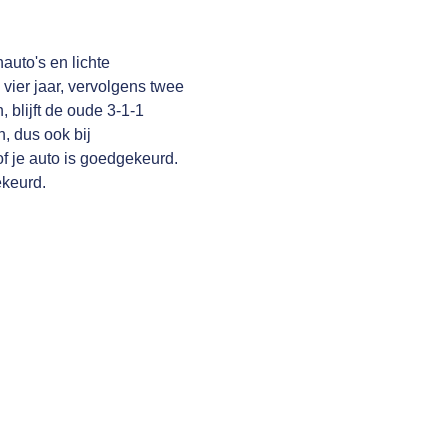
auto's en lichte
 vier jaar, vervolgens twee
, blijft de oude 3-1-1
, dus ook bij
f je auto is goedgekeurd.
ekeurd.