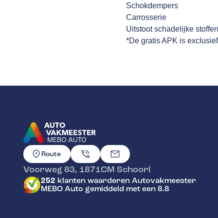
Schokdempers
Carrosserie
Uitstoot schadelijke stoffe
*De gratis APK is exclusie
MEBO AUTO
GA NAAR DE HOMEPAGINA
Route
Voorweg 83
,
1871CM
Schoorl
252
klanten waarderen Autovakmeester
MEBO Auto gemiddeld met een 8.8