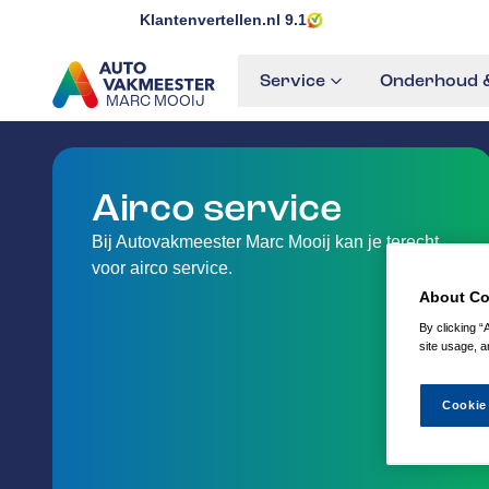
Klantenvertellen.nl
9.1
Service
Onderhoud &
MARC MOOIJ
GA NAAR DE HOMEPAGINA
Airco service
Bij Autovakmeester Marc Mooij kan je terecht
voor airco service.
About Co
By clicking “
site usage, a
Cookie