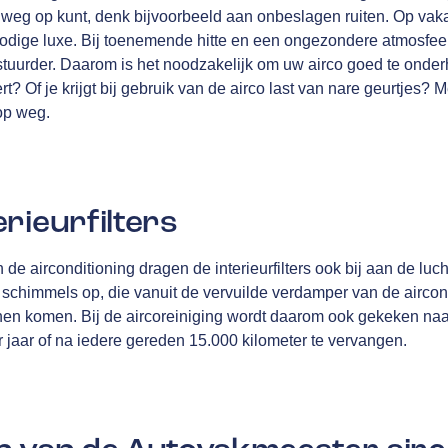
e weg op kunt, denk bijvoorbeeld aan onbeslagen ruiten. Op vakan
odige luxe. Bij toenemende hitte en een ongezondere atmosfeer, s
tuurder. Daarom is het noodzakelijk om uw airco goed te onde
rt? Of je krijgt bij gebruik van de airco last van nare geurtjes? 
op weg.
rieurfilters
e airconditioning dragen de interieurfilters ook bij aan de luch
n schimmels op, die vanuit de vervuilde verdamper van de aircond
nnen komen. Bij de aircoreiniging wordt daarom ook gekeken naar 
er jaar of na iedere gereden 15.000 kilometer te vervangen.