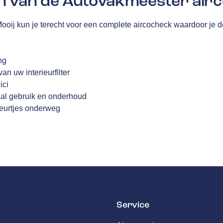
n van de Autovakmeester airc
ooij kun je terecht voor een complete aircocheck waardoor je 
ng
n uw interieurfilter
ici
aal gebruik en onderhoud
geurtjes onderweg
Service