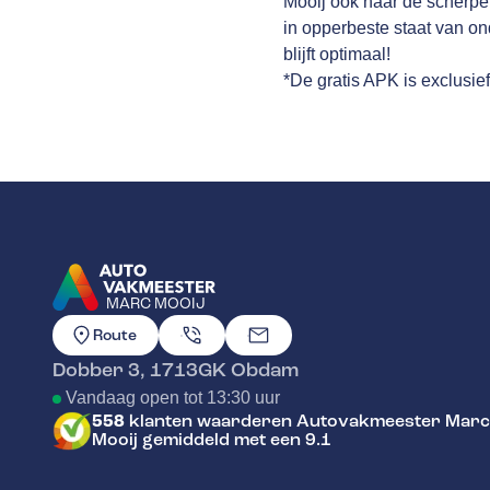
Mooij ook naar de scherpe 
in opperbeste staat van on
blijft optimaal!
*De gratis APK is exclusie
MARC MOOIJ
GA NAAR DE HOMEPAGINA
Route
Dobber 3
,
1713GK
Obdam
Vandaag open tot 13:30 uur
558
klanten waarderen Autovakmeester Marc
Mooij gemiddeld met een 9.1