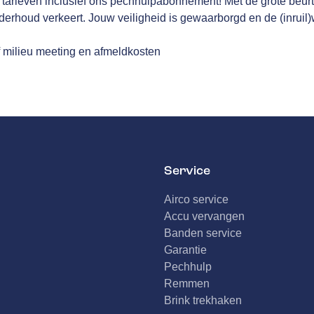
tarieven inclusief ons pechhulpabonnement! Met de grote beurt 
derhoud verkeert. Jouw veiligheid is gewaarborgd en de (inruil
f milieu meeting en afmeldkosten
Service
Airco service
Accu vervangen
Banden service
Garantie
Pechhulp
Remmen
Brink trekhaken