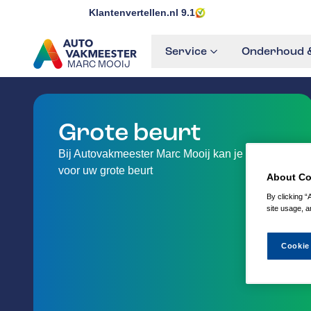
Klantenvertellen.nl
9.1
Service
Onderhoud &
MARC MOOIJ
GA NAAR DE HOMEPAGINA
Grote beurt
Bij Autovakmeester Marc Mooij kan je terecht
voor uw grote beurt
About Co
By clicking “
site usage, a
Cookie