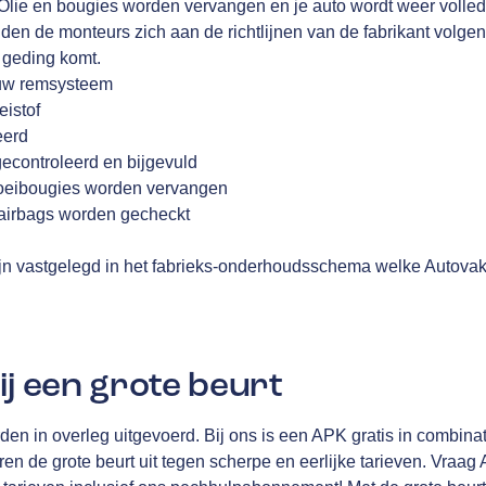
Olie en bougies worden vervangen en je auto wordt weer volledi
en de monteurs zich aan de richtlijnen van de fabrikant volge
t geding komt.
 uw remsysteem
eistof
eerd
gecontroleerd en bijgevuld
f gloeibougies worden vervangen
, airbags worden gecheckt
n vastgelegd in het fabrieks-onderhoudsschema welke Autovak
ij een grote beurt
n in overleg uitgevoerd. Bij ons is een APK gratis in combinat
en de grote beurt uit tegen scherpe en eerlijke tarieven. Vraa