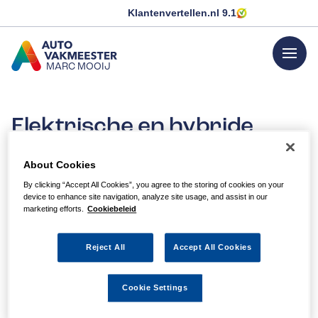
Klantenvertellen.nl
9.1
menu
MARC MOOIJ
GA NAAR DE HOMEPAGINA
Elektrische en hybride
voertuigen
About Cookies
Voor onderhoud aan uw elektrische of hybride auto
By clicking “Accept All Cookies”, you agree to the storing of cookies on your
device to enhance site navigation, analyze site usage, and assist in our
kunt u bij ons terecht. Onze monteurs zijn
marketing efforts.
Cookiebeleid
gecertificeerd. We voeren de reparatie tot in de puntjes
uit volgens de fabrieksrichtlijnen.
Reject All
Accept All Cookies
Net als bij de door fossiele brandstof aangedreven auto’s
hebben wij als universeel garagebedrijf toegang tot alle
software, stortingsinformatie en originele onderdelen van
Cookie Settings
ieder merk elektrische en hybride auto. De