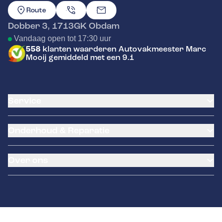
GA NAAR DE HOMEPAGINA
Route
Dobber 3
,
1713GK
Obdam
Vandaag open tot 17:30 uur
558
klanten waarderen Autovakmeester Marc
Mooij gemiddeld met een 9.1
Service
Airco service
Onderhoud & Reparatie
Accu vervangen
Banden service
APK
Garantie
Over ons
Distributieriem vervangen
Pechhulp
Schade en reparatie
Remmen
Occasions
Grote beurt
Brink trekhaken
Over ons
Kleine beurt
Contact
Diagnose