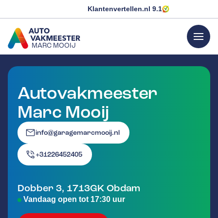
Klantenvertellen.nl
9.1
menu
MARC MOOIJ
GA NAAR DE HOMEPAGINA
Autovakmeester
Marc Mooij
info@garagemarcmooij.nl
+31226452405
Dobber 3
,
1713GK
Obdam
Vandaag open tot 17:30 uur