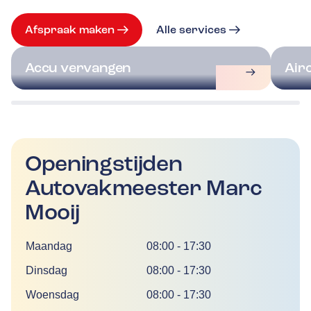
Afspraak maken
Alle services
Accu vervangen
Air
Openingstijden
Autovakmeester Marc
Mooij
Dag
Tijd
Maandag
08:00
-
17:30
Dinsdag
08:00
-
17:30
Woensdag
08:00
-
17:30