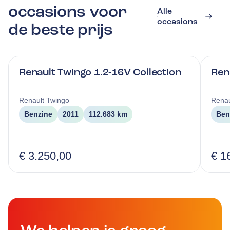
occasions voor
Alle
occasions
de beste prijs
Renault Twingo 1.2-16V Collection
Ren
Renault
Twingo
Renau
Benzine
2011
112.683 km
Ben
€ 3.250,00
€ 1