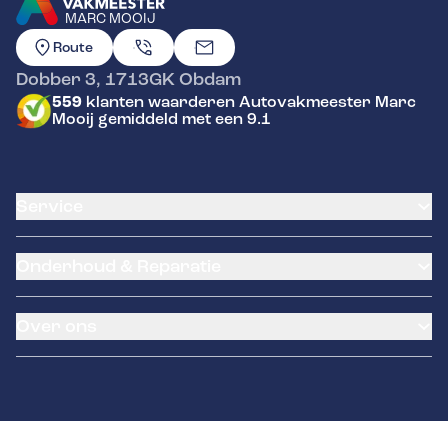
MARC MOOIJ
GA NAAR DE HOMEPAGINA
Route
Dobber 3
,
1713GK
Obdam
559
klanten waarderen Autovakmeester Marc
Mooij gemiddeld met een 9.1
Service
Airco service
Onderhoud & Reparatie
Accu vervangen
Banden service
APK
Garantie
Over ons
Distributieriem vervangen
Pechhulp
Schade en reparatie
Remmen
Occasions
Grote beurt
Brink trekhaken
Over ons
Kleine beurt
Contact
Diagnose