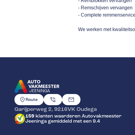
- Remblokken vervangen
- Remschijven vervangen
- Complete remmenservice
We werken met kwaliteitso
JEENINGA
GA NAAR DE HOMEPAGINA
Route
Garijperweg 2
,
9216VK
Oudega
159
klanten waarderen Autovakmeester
Jeeninga gemiddeld met een 9.4