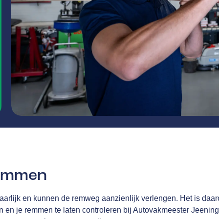
remmen
aarlijk en kunnen de remweg aanzienlijk verlengen. Het is daa
en en je remmen te laten controleren bij Autovakmeester Jeening