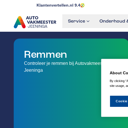
Klantenvertellen.nl
9.4
Service
Onderhoud &
JEENINGA
GA NAAR DE HOMEPAGINA
Remmen
Controleer je remmen bij Autovakmeester
Jeeninga
About Co
By clicking “
site usage, a
Cookie