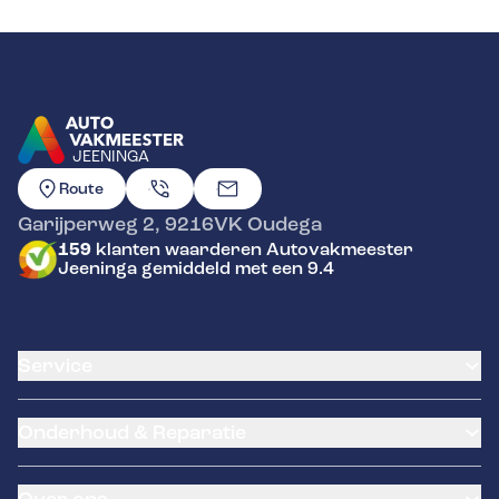
JEENINGA
GA NAAR DE HOMEPAGINA
Route
Garijperweg 2
,
9216VK
Oudega
159
klanten waarderen Autovakmeester
Jeeninga gemiddeld met een 9.4
Service
Airco service
Onderhoud & Reparatie
Accu vervangen
Banden service
APK
Garantie