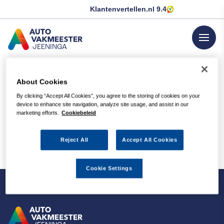
Klantenvertellen.nl
9.4
menu
JEENINGA
GA NAAR DE HOMEPAGINA
About Cookies
Occasions
By clicking “Accept All Cookies”, you agree to the storing of cookies on your
device to enhance site navigation, analyze site usage, and assist in our
marketing efforts.
Cookiebeleid
Reject All
Accept All Cookies
Cookie Settings