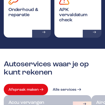
Onderhoud &
APK
reparatie
vervaldatum
check
Autoservices waar je op
kunt rekenen
Afspraak maken
Alle services
Accu vervangen
Air