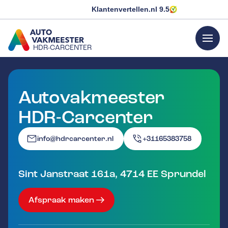
Klantenvertellen.nl
9.5
menu
HDR-CARCENTER
GA NAAR DE HOMEPAGINA
Autovakmeester
HDR-Carcenter
info@hdrcarcenter.nl
+31165383758
Sint Janstraat 161a
,
4714 EE
Sprundel
Afspraak maken