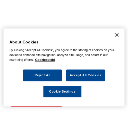
Helaas, we hebben de
pagina niet kunnen
About Cookies
By clicking “Accept All Cookies”, you agree to the storing of cookies on your
vinden
device to enhance site navigation, analyze site usage, and assist in our
marketing efforts.
Cookiebeleid
Wellicht zit er een spel- of typfout in de URL of is de
Reject All
Accept All Cookies
actie waarnaar u zocht al verlopen. We hopen u weer op
weg te helpen met de volgende links.
Cookie Settings
Naar de homepage