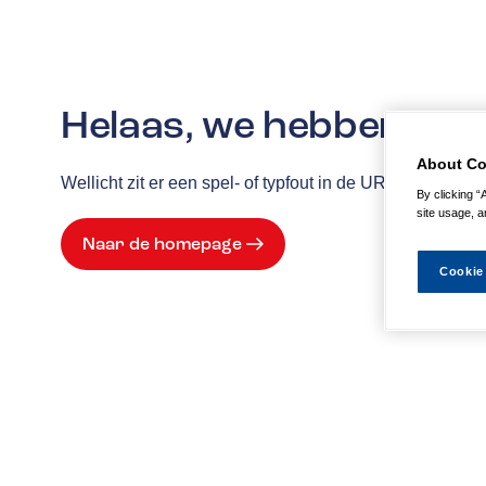
Helaas, we hebben de p
About Co
Wellicht zit er een spel- of typfout in de URL of is de
By clicking “
site usage, a
Naar de homepage
Cookie