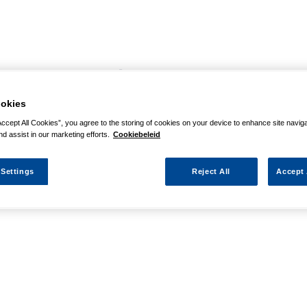
agina niet kunnen vinden
okies
 actie waarnaar u zocht al verlopen. We hopen u weer op weg te h
Accept All Cookies”, you agree to the storing of cookies on your device to enhance site navig
nd assist in our marketing efforts.
Cookiebeleid
 Settings
Reject All
Accept 