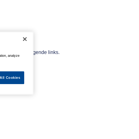
elpen met de volgende links.
ation, analyze
All Cookies