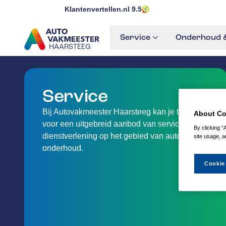
Klantenvertellen.nl
9.5
Service
Onderhoud &
HAARSTEEG
GA NAAR DE HOMEPAGINA
Service
Bij Autovakmeester Haarsteeg kan je terecht
About Co
voor een uitgebreid aanbod van service en
By clicking “
dienstverlening op het gebied van auto-
site usage, a
onderhoud.
Cookie