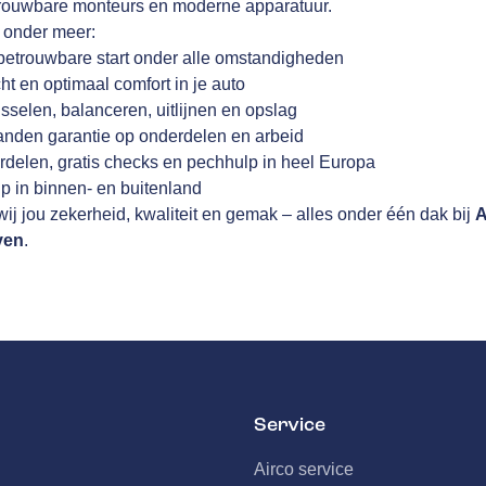
trouwbare monteurs en moderne apparatuur.
j onder meer:
betrouwbare start onder alle omstandigheden
cht en optimaal comfort in je auto
sselen, balanceren, uitlijnen en opslag
anden garantie op onderdelen en arbeid
rdelen, gratis checks en pechhulp in heel Europa
p in binnen- en buitenland
ij jou zekerheid, kwaliteit en gemak – alles onder één dak bij
A
ven
.
Service
Airco service