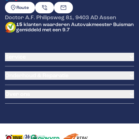
GA NAAR DE HOMEPAGINA
Route
Doctor A.F. Philipsweg 81
,
9403 AD
Assen
15
klanten waarderen Autovakmeester Buisman
gemiddeld met een 9.7
Service
Airco service
Onderhoud & Reparatie
Accu vervangen
Banden service
APK
Garantie
Over ons
Distributieriem vervangen
Pechhulp
Schade en reparatie
NexDrive
Over ons
Grote beurt
Remmen
Contact
Kleine beurt
Diagnose