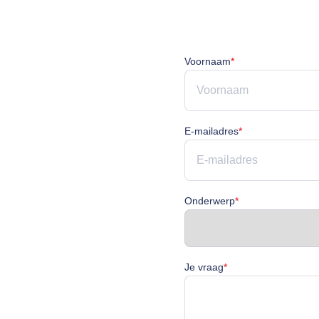
Voornaam is verpli
Voornaam
*
E-mailadres is ve
E-mailadres
*
Onderwerp is verp
Onderwerp
*
Je vraag is verplicht
Je vraag
*