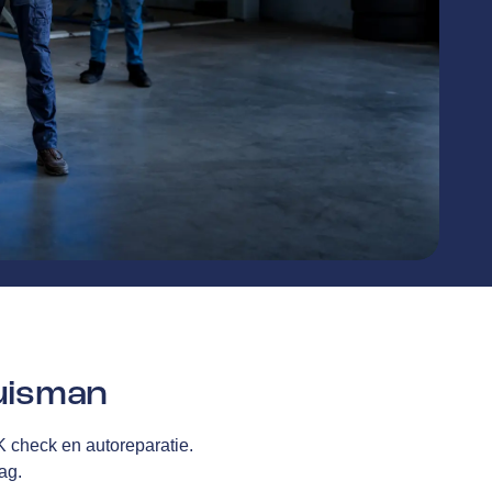
uisman
K check en autoreparatie.
ag.