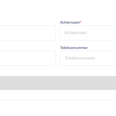
cht
Achternaam is verpli
Achternaam
*
rplicht
Telefoonnummer
licht