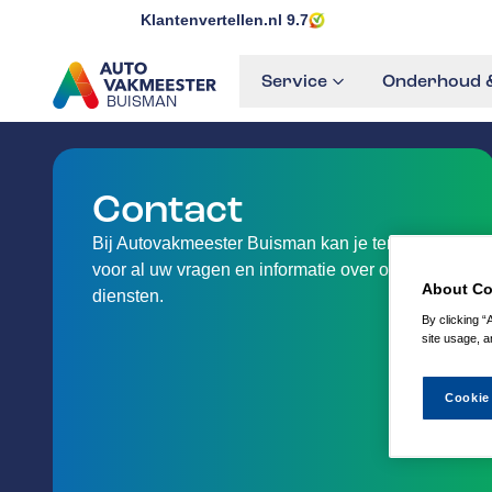
Klantenvertellen.nl
9.7
Service
Onderhoud &
BUISMAN
GA NAAR DE HOMEPAGINA
Contact
Bij Autovakmeester Buisman kan je terecht
voor al uw vragen en informatie over onze
About Co
diensten.
By clicking “
site usage, a
Cookie