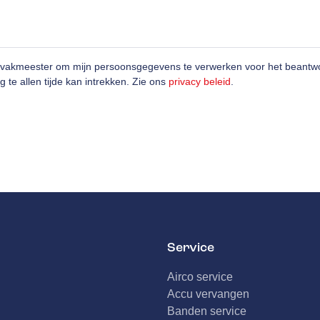
ovakmeester om mijn persoonsgegevens te verwerken voor het beantwo
g te allen tijde kan intrekken. Zie ons
privacy beleid
.
Service
Airco service
Accu vervangen
Banden service