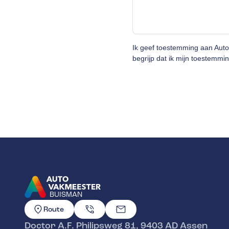
Ik geef toestemming aan Aut
begrijp dat ik mijn toestemmin
BUISMAN
GA NAAR DE HOMEPAGINA
Route
Doctor A.F. Philipsweg 81
,
9403 AD
Assen