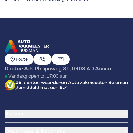
BUISMAN
GA NAAR DE HOMEPAGINA
Route
Doctor A.F. Philipsweg 81
,
9403 AD
Assen
Vandaag open tot 17:00 uur
15
klanten waarderen Autovakmeester Buisman
gemiddeld met een 9.7
Service
Airco service
Onderhoud & Reparatie
Accu vervangen