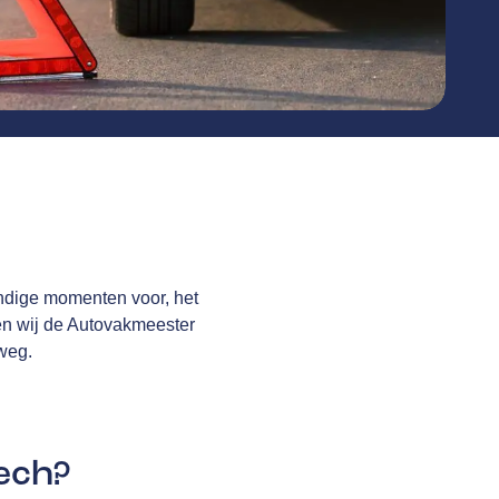
andige momenten voor, het
bben wij de Autovakmeester
 weg.
pech?