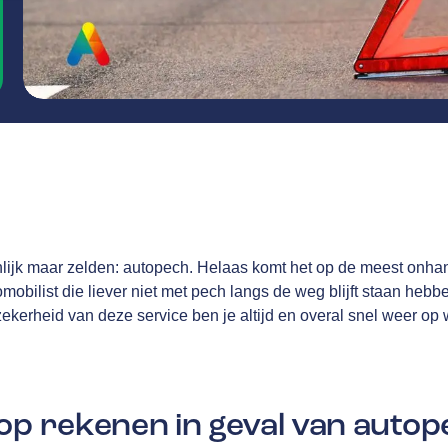
nlijk maar zelden: autopech. Helaas komt het op de meest onh
tomobilist die liever niet met pech langs de weg blijft staan he
 zekerheid van deze service ben je altijd en overal snel weer op
op rekenen in geval van auto