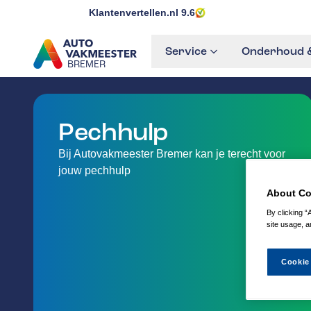
Klantenvertellen.nl
9.6
Service
Onderhoud &
BREMER
GA NAAR DE HOMEPAGINA
Pechhulp
Bij Autovakmeester Bremer kan je terecht voor
jouw pechhulp
About Co
By clicking “
site usage, a
Cookie