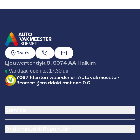
BREMER
GA NAAR DE HOMEPAGINA
Route
Ljouwerterdyk 9
,
9074 AA
Hallum
Vandaag open tot 17:30 uur
7067
klanten waarderen Autovakmeester
Bremer gemiddeld met een 9.6
Service
Airco service
Onderhoud & Reparatie
Accu vervangen
Banden service